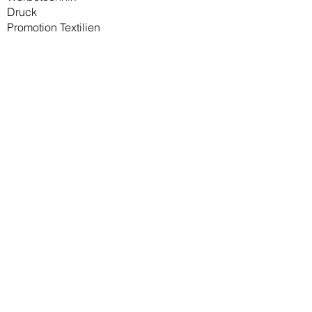
Druck
Promotion Textilien
Beschriftungen
Sieb- und Tampondruck
graphische Umsetzung
Kundenbewertungen
Kontakt
Warum wir
Warum RICHTER
Kundenleistungen
Unser Team
Textilien
Druck und Stick
Produktportfolio
Referenzen
Referenzen Druck
Referenzen Stick
Unsere Partner