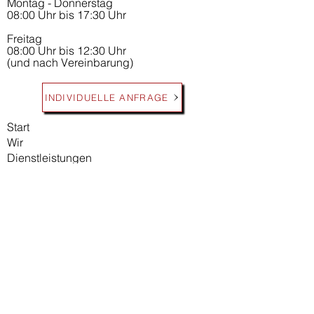
Montag - Donnerstag
08:00 Uhr bis 17:30 Uhr
Freitag
08:00 Uhr bis 12:30 Uhr
(und nach Vereinbarung)
INDIVIDUELLE ANFRAGE
Start
Wir
Dienstleistungen
Werbetechnik
Druck
Promotion Textilien
Beschriftungen
Sieb- und Tampondruck
graphische Umsetzung
Kundenbewertungen
Kontakt