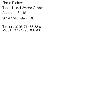
Firma Richter
Technik und Werbe GmbH.
Ahornstraße 48
.
96247 Michelau i.Obf
Telefon:
(0 95 71) 83 33 0
Mobil:
(0 171) 93 108 93
info@ri-tech.de
BÜROZEITEN
Montag - Donnerstag
08:00 Uhr bis 17:30 Uhr
Freitag
08:00 Uhr bis 12:30 Uhr
(und nach Vereinbarung)
INDIVIDUELLE ANFRAGE
Start
Wir