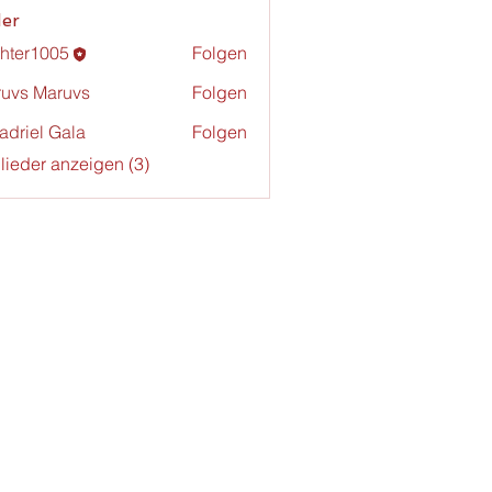
der
chter1005
Folgen
r1005
uvs Maruvs
Folgen
adriel Gala
Folgen
glieder anzeigen (3)